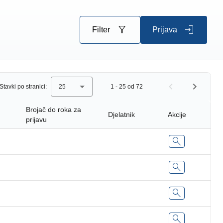
filter_alt
login
Filter
Prijava
Stavki po stranici:
25
1 - 25 od 72
Brojač do roka za
Djelatnik
Akcije
prijavu
search
search
search
search