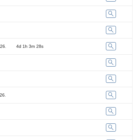
search
search
search
26.
4d 1h 3m 28s
search
search
search
26.
search
search