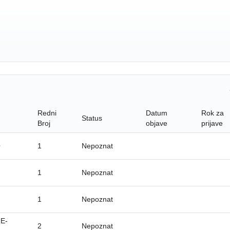
Redni
Datum
Rok za
Status
Broj
objave
prijave
O
1
Nepoznat
1
Nepoznat
1
Nepoznat
E-
2
Nepoznat