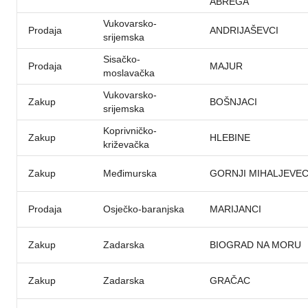
ABREGA
Vukovarsko-
Prodaja
ANDRIJAŠEVCI
srijemska
Sisačko-
Prodaja
MAJUR
moslavačka
Vukovarsko-
Zakup
BOŠNJACI
srijemska
Koprivničko-
Zakup
HLEBINE
križevačka
Zakup
Međimurska
GORNJI MIHALJEVE
Prodaja
Osječko-baranjska
MARIJANCI
Zakup
Zadarska
BIOGRAD NA MORU
Zakup
Zadarska
GRAČAC