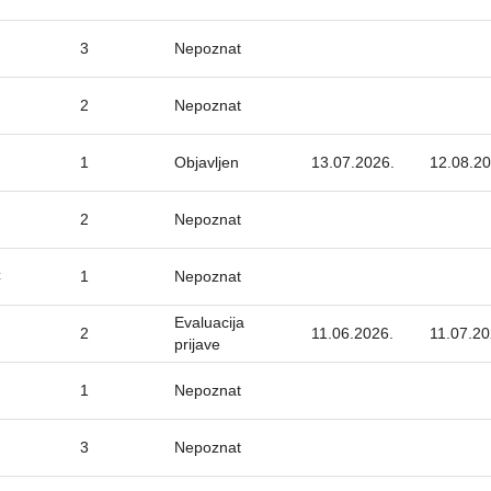
3
Nepoznat
2
Nepoznat
1
Objavljen
13.07.2026.
12.08.20
2
Nepoznat
C
1
Nepoznat
Evaluacija
2
11.06.2026.
11.07.20
prijave
1
Nepoznat
3
Nepoznat